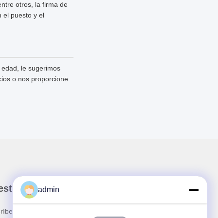
tre otros, la firma de
 el puesto y el
 edad, le sugerimos
icios o nos proporcione
stro boletín
admin
ríbete a nuestro boletín para obtener descuentos y