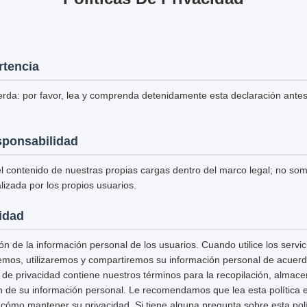
rtencia
erda: por favor, lea y comprenda detenidamente esta declaración antes d
sponsabilidad
 contenido de nuestras propias cargas dentro del marco legal; no so
lizada por los propios usuarios.
cidad
n de la información personal de los usuarios. Cuando utilice los servi
remos, utilizaremos y compartiremos su información personal de acuerdo
ca de privacidad contiene nuestros términos para la recopilación, almac
n de su información personal. Le recomendamos que lea esta política e
ómo mantener su privacidad. Si tiene alguna pregunta sobre esta polít