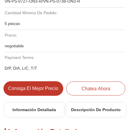
VN-PS-0727-ON3-R/VN-PS-0738-ON3-R
Cantidad Mínima De Pedido:
5 piezas
Precio:
negotiable
Payment Terms:
D/P, D/A, L/C, T/T
Consiga El Mejor Precio
Chatea Ahora
Información Detallada
Descripción De Producto