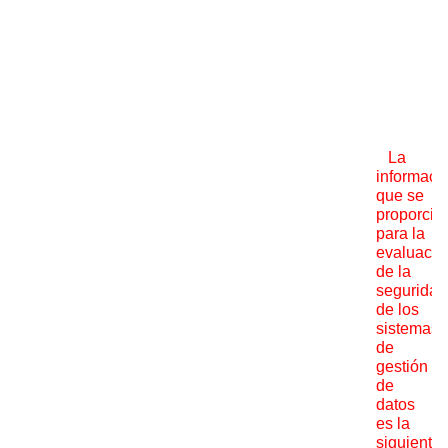
La
informaci
que se
proporcio
para la
evaluació
de la
seguridad
de los
sistemas
de
gestión
de
datos
es la
siguiente: