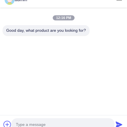
Teléfono
12:16 PM
0086-551-65396351
Good day, what product are you looking for?
El Correo Electrónico
sales@vinncom.com
Dirección
Carretera GangHuai, Nueva Zona Industrial, Ciudad de
GangJi, Condado de ChangFeng, Ciudad HeFei,
Provincia de AnHui
Políticas De Privacidad
|
Mapa Del Sitio
Buena calidad de China Combinador de antenas de RF
Proveedor. © de Copyright 2023-2026 HeFei Vinncom Electronic
Technology Co.,Ltd. . Todos los derechos reservados.