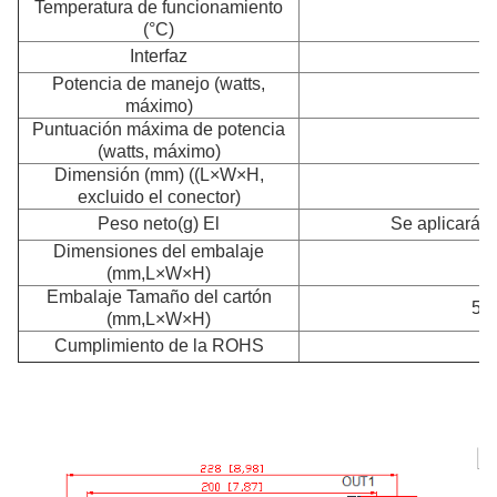
Temperatura de funcionamiento
(°C)
Interfaz
Potencia de manejo (watts,
máximo)
Puntuación máxima de potencia
(watts, máximo)
Dimensión (mm) ((L×W×H,
2
excluido el conector)
Peso neto
(g) El
Se aplicarán 
Dimensiones del embalaje
2
(mm,L×W×H)
Embalaje Tamaño del cartón
580
(mm,L×W×H)
Cumplimiento de la ROHS