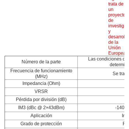
trata de
un
proyecto
de
investiga
y
desarrollo
de la
Unión
Europea.
Las condiciones de
Número de la parte
determina
Frecuencia de funcionamiento
Se trata
(MHz)
Impedancia (Ohm)
VRSR
Pérdida por división (dB)
IM3 (dBc @ 2×43dBm)
-140 / 
Aplicación
Inte
Grado de protección
Pr