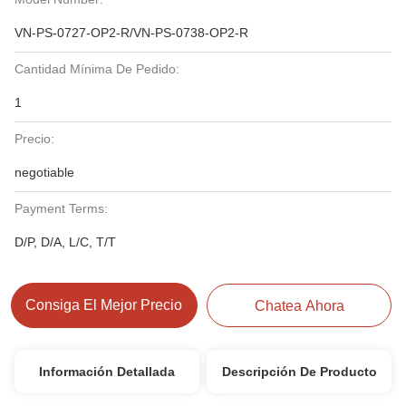
VN-PS-0727-OP2-R/VN-PS-0738-OP2-R
Cantidad Mínima De Pedido:
1
Precio:
negotiable
Payment Terms:
D/P, D/A, L/C, T/T
Consiga El Mejor Precio
Chatea Ahora
Información Detallada
Descripción De Producto