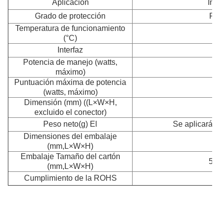
Aplicación
Inte
Grado de protección
Pr
Temperatura de funcionamiento
(°C)
Interfaz
4
Potencia de manejo (watts,
máximo)
Puntuación máxima de potencia
(watts, máximo)
Dimensión (mm) ((L×W×H,
2
excluido el conector)
Peso neto
(g) El
Se aplicarán 
Dimensiones del embalaje
2
(mm,L×W×H)
Embalaje Tamaño del cartón
500
(mm,L×W×H)
Cumplimiento de la ROHS