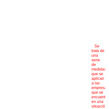
Se
trata de
una
serie
de
medidas
que se
aplican
a las
empresas
que se
encuentra
en una
situación