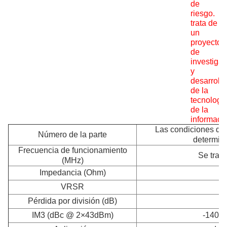
de
riesgo.
S
trata de
un
proyecto
de
investiga
y
desarrollo
de la
tecnologí
de la
informaci
Las condiciones de
Número de la parte
determina
Frecuencia de funcionamiento
Se trata
(MHz)
Impedancia (Ohm)
VRSR
Pérdida por división (dB)
IM3 (dBc @ 2×43dBm)
-140 / 