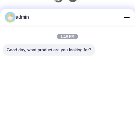
Contacto rápido
admin
Teléfono
1:10 PM
0086-551-65396351
Good day, what product are you looking for?
El Correo Electrónico
sales@vinncom.com
Dirección
Carretera GangHuai, Nueva Zona Industrial, Ciudad de
GangJi, Condado de ChangFeng, Ciudad HeFei,
Provincia de AnHui
Políticas De Privacidad
|
Mapa Del Sitio