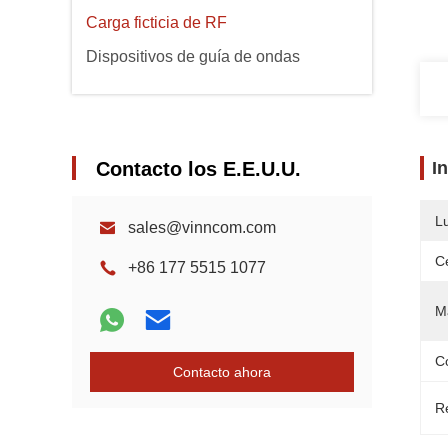
Carga ficticia de RF
Dispositivos de guía de ondas
Contacto los E.E.U.U.
I
L
sales@vinncom.com
Ce
+86 177 5515 1077
Ma
C
Contacto ahora
Re