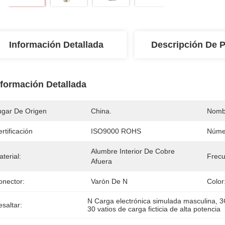
Información Detallada
Descripción De 
nformación Detallada
ugar De Origen
China.
Nomb
rtificación
ISO9000 ROHS
Núme
Alumbre Interior De Cobre 
terial:
Frecu
Afuera
onector:
Varón De N
Color
N Carga electrónica simulada masculina
, 
3
saltar:
30 vatios de carga ficticia de alta potencia