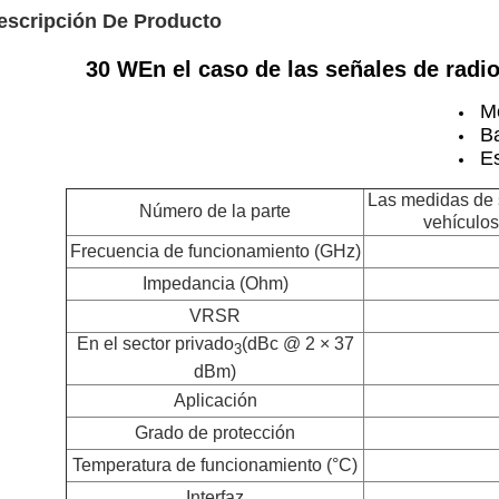
escripción De Producto
30 W
En el caso de las señales de radi
Me
B
E
Las medidas de s
Número de la parte
vehículos
Frecuencia de funcionamiento (GHz)
Impedancia (Ohm)
VRSR
En el sector privado
(dBc @ 2 × 37
3
dBm)
Aplicación
Grado de protección
Temperatura de funcionamiento (°C)
Interfaz