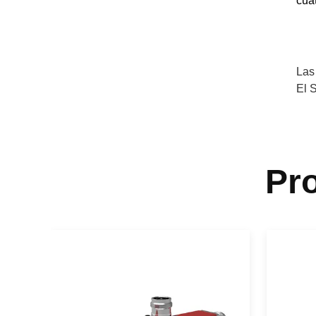
cua
Las
El 
Pr