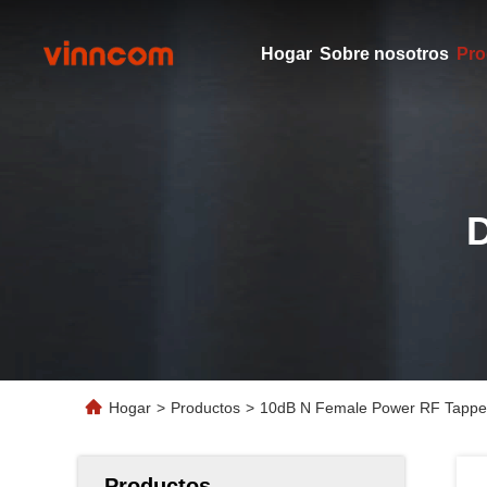
Hogar
Sobre nosotros
Pro
Hogar
>
Productos
>
10dB N Female Power RF Tapper 
Productos