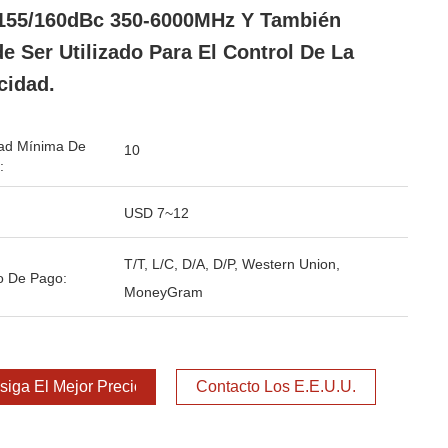
155/160dBc 350-6000MHz Y También
e Ser Utilizado Para El Control De La
cidad.
ad Mínima De
10
:
USD 7~12
T/T, L/C, D/A, D/P, Western Union,
o De Pago:
MoneyGram
iga El Mejor Precio
Contacto Los E.E.U.U.