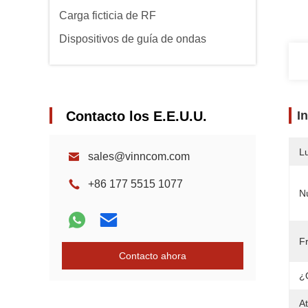
Carga ficticia de RF
Dispositivos de guía de ondas
Contacto los E.E.U.U.
I
L
sales@vinncom.com
+86 177 5515 1077
N
F
Contacto ahora
¿
A