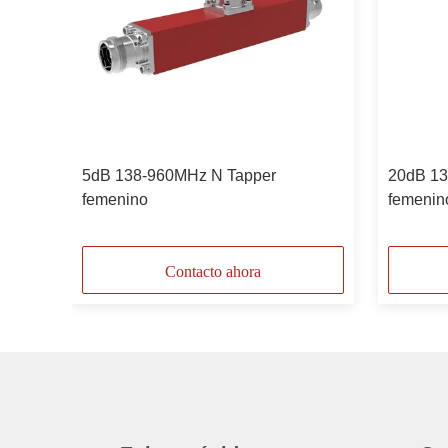
r
5dB 138-960MHz N Tapper
20dB 13
femenino
femenin
Contacto ahora