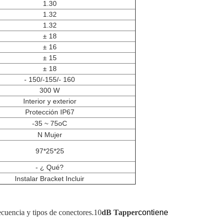
1.30
1.32
1.32
± 18
± 16
± 15
± 18
- 150/-155/- 160
300 W
Interior y exterior
Protección IP67
-35 ~ 75oC
N Mujer
97*25*25
- ¿ Qué?
Instalar Bracket Incluir
ecuencia y tipos de conectores.10
dB Tapper
contiene