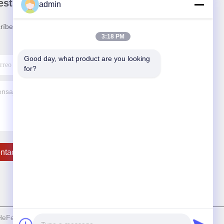
stro boletín
admin
ríbete a nuestro boletín para obtener descuentos y
3:18 PM
.
Good day, what product are you looking 
for?
ntacto Los E.e.u.u.
Fei Vinncom Electronic Technology Co.,Ltd. . Todos los derechos