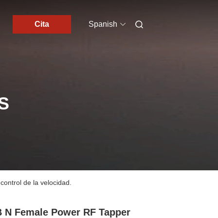
Cita
Spanish
S
ntrol de la velocidad.
 N Female Power RF Tapper