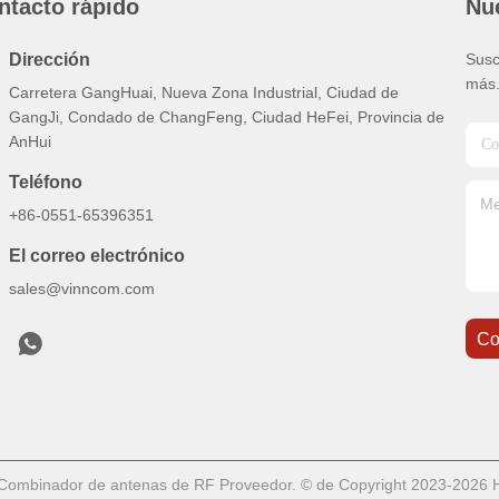
ntacto rápido
Nue
Dirección
Susc
más
Carretera GangHuai, Nueva Zona Industrial, Ciudad de
GangJi, Condado de ChangFeng, Ciudad HeFei, Provincia de
AnHui
Teléfono
+86-0551-65396351
El correo electrónico
sales@vinncom.com
Co
Combinador de antenas de RF Proveedor. © de Copyright 2023-2026 He