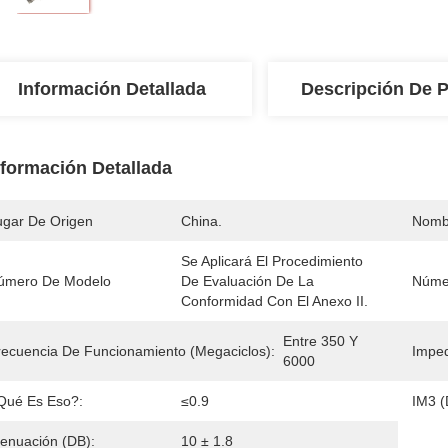
Información Detallada
Descripción De 
nformación Detallada
ugar De Origen
China.
Nomb
Se Aplicará El Procedimiento 
úmero De Modelo
De Evaluación De La 
Númer
Conformidad Con El Anexo II.
Entre 350 Y 
recuencia De Funcionamiento (megaciclos):
Impe
6000
Qué Es Eso?:
≤0.9
IM3 
tenuación (DB):
10 ± 1.8