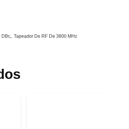
3 DBc
,
Tapeador De RF De 3800 MHz
dos