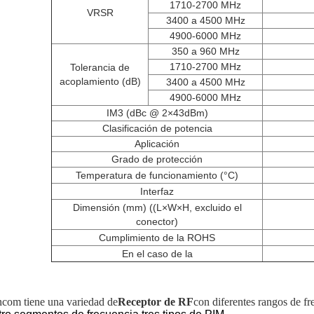
1710-2700 MHz
VRSR
3400 a 4500 MHz
4900-6000 MHz
350 a 960 MHz
1710-2700 MHz
Tolerancia de
acoplamiento (dB)
3400 a 4500 MHz
4900-6000 MHz
IM3 (dBc @ 2×43dBm)
Clasificación de potencia
Aplicación
Grado de protección
Temperatura de funcionamiento (°C)
Interfaz
Dimensión (mm) ((L×W×H, excluido el
conector)
Cumplimiento de la ROHS
En el caso de la
com tiene una variedad de
Receptor de RF
con diferentes rangos de fr