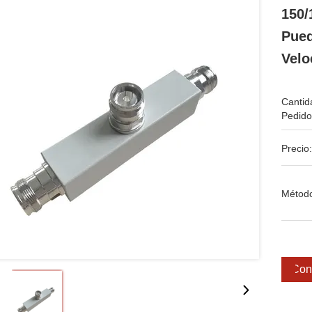
150/
Pued
Velo
Cantid
Pedido
Precio:
Métod
Cons