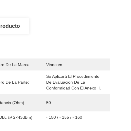
Producto
re De La Marca
Vinncom
Se Aplicará El Procedimiento 
o De La Parte:
De Evaluación De La 
Conformidad Con El Anexo II.
dancia (Ohm):
50
(dBc @ 2×43dBm):
- 150 / - 155 / - 160