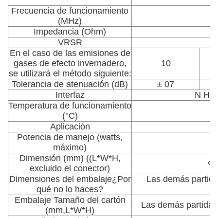
Frecuencia de funcionamiento
E
(MHz)
Impedancia (Ohm)
VRSR
En el caso de las emisiones de
gases de efecto invernadero,
10
se utilizará el método siguiente:
Tolerancia de atenuación (dB)
± 07
Interfaz
N Hom
Temperatura de funcionamiento
-
(°C)
Aplicación
En
Potencia de manejo (watts,
máximo)
Dimensión (mm) ((L*W*H,
Φ
excluido el conector)
Dimensiones del embalaje
¿Por
Las demás partida
qué no lo haces?
R
Embalaje Tamaño del cartón
Las demás partida
(mm,L*W*H)