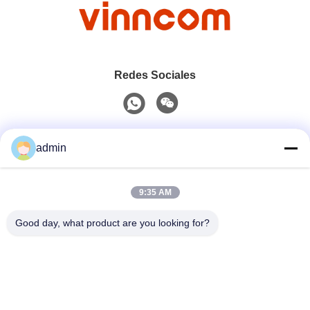
Redes Sociales
Contacto rápido
admin
Teléfono
9:35 AM
0086-551-65396351
Good day, what product are you looking for?
El Correo Electrónico
sales@vinncom.com
Dirección