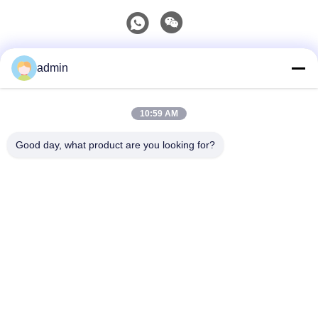
Contacto rápido
admin
Teléfono
10:59 AM
0086-551-65396351
Good day, what product are you looking for?
El Correo Electrónico
sales@vinncom.com
Dirección
Carretera GangHuai, Nueva Zona Industrial, Ciudad de
GangJi, Condado de ChangFeng, Ciudad HeFei,
Provincia de AnHui