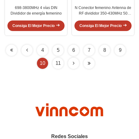
698-3800MHz 4 vías DIN
N Conector femenino Antenna de
Divididor de energía femenino
RF divididor 350-430MHz 50
Ohm Pérdida dividida IP65
Consiga El Mejor Precio
Consiga El Mejor Precio
4
5
6
7
8
9
10
11
Redes Sociales