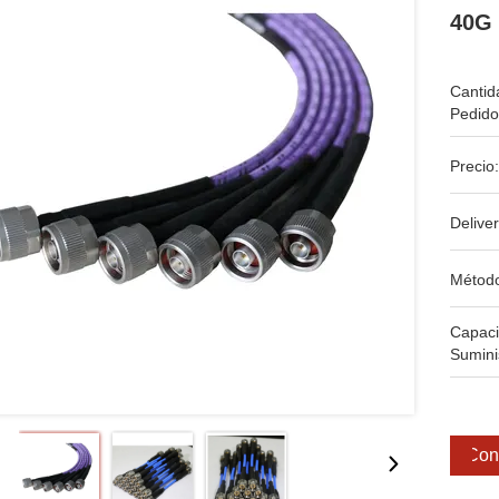
40G 
Cantid
Pedido
Precio:
Deliver
Métod
Capac
Sumini
Cons