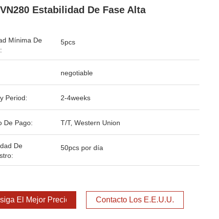
VN280 Estabilidad De Fase Alta
ad Mínima De
5pcs
:
negotiable
y Period:
2-4weeks
o De Pago:
T/T, Western Union
idad De
50pcs por día
stro:
iga El Mejor Precio
Contacto Los E.E.U.U.