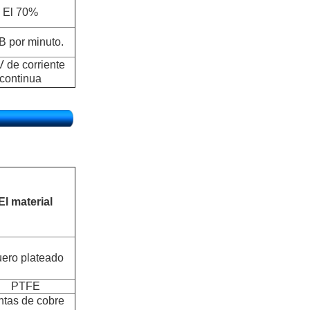
El 70%
B por minuto.
V de corriente
continua
El material
ero plateado
PTFE
ntas de cobre