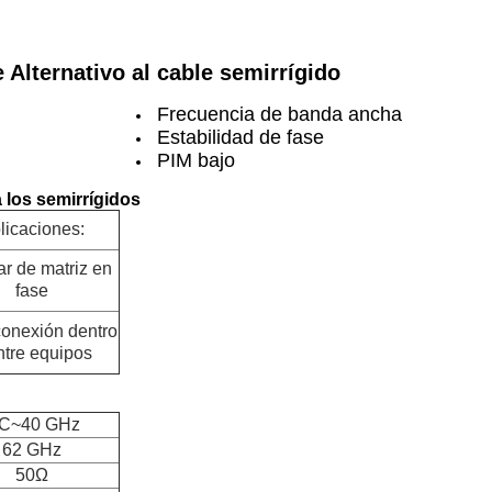
 Alternativo al cable semirrígido
Frecuencia de banda ancha
Estabilidad de fase
PIM bajo
a los semirrígidos
licaciones:
r de matriz en
fase
rconexión dentro
ntre equipos
C~40 GHz
62 GHz
50Ω