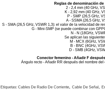
Reglas de denominación de 
2 - 2,4 mm (40 GHz, V
K - 2,92 mm (40 GHz, 
P - SMP (26,5 GHz, V
A - SSMA (26,5 GHz, 
S - SMA (26,5 GHz, VSWR 1,3): el valor de la velocidad de res
G - Mini-SMP (se puede combinar con GP
N - N (18GHz, VSWR
Se aplican las siguient
M - MCX (6GHz, VSW
B - BNC (4GHz, VSW
D - SMB (4GHz, VSW
Conector femenino - Añadir F después
Ángulo recto - Añadir RR después del nombre del
 Etiquetas:
Cables De Radio De Corriente
,
Cable De Señal
,
E