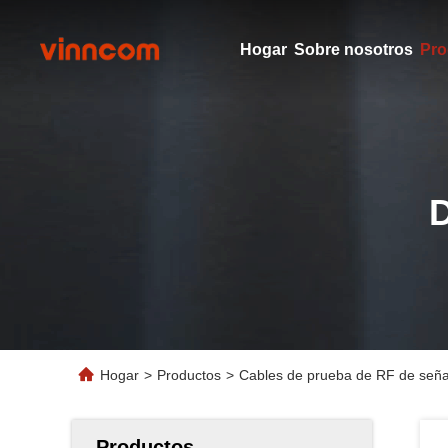
Hogar
Sobre nosotros
Pro
Hogar
>
Productos
>
Cables de prueba de RF de señal
Productos