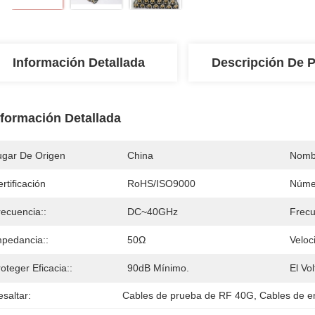
Información Detallada
Descripción De 
nformación Detallada
ugar De Origen
China
Nomb
rtificación
RoHS/ISO9000
Núme
recuencia::
DC~40GHz
Frecu
mpedancia::
50Ω
Veloc
oteger Eficacia::
90dB Mínimo.
El Vol
saltar:
Cables de prueba de RF 40G
, 
Cables de e