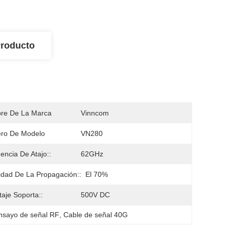
Producto
re De La Marca
Vinncom
ro De Modelo
VN280
encia De Atajo::
62GHz
idad De La Propagación::
El 70%
taje Soporta::
500V DC
nsayo de señal RF
, 
Cable de señal 40G